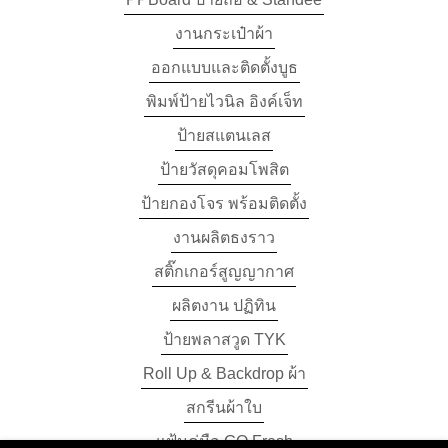
งานกระเป๋าผ้า
ออกแบบและติดตั้งบูธ
พิมพ์ป้ายไวนิล อิงค์เจ็ท
ป้าย​สแตนเลส​
ป้ายวัสดุคอมโพสิต
ป้ายกองโจร พร้อมติดตั้ง
งานผลิตธงราว
สติ๊กเกอร์สูญญากาศ
ผลิตงาน ปฏิทิน
ป้ายพลาสวูด TYK
Roll Up & Backdrop ผ้า
สกรีนผ้าใบ
แฟ้มคู่มือ GO Fresh